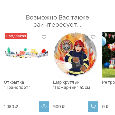
Возможно Вас также
заинтересует…
Предзаказ
Открытка
Шар круглый
Ретро
"Транспорт"
"Пожарный" 45см
1 080 ₽
900 ₽
0 ₽