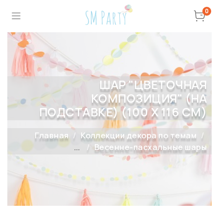
0
ШАР "ЦВЕТОЧНАЯ
КОМПОЗИЦИЯ" (НА
ПОДСТАВКЕ) (100 Х 116 СМ)
Главная
Коллекции декора по темам
...
Весенне-пасхальные шары