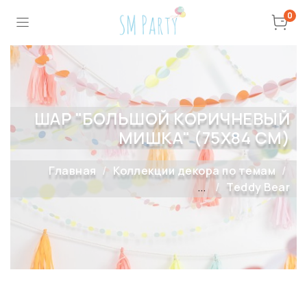
0
ШАР "БОЛЬШОЙ КОРИЧНЕВЫЙ
МИШКА" (75Х84 СМ)
Главная
Коллекции декора по темам
...
Teddy Bear