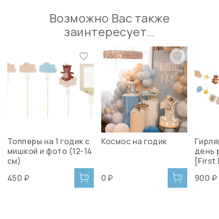
Возможно Вас также
заинтересует…
Топперы на 1 годик с
Космос на годик
Гирля
мишкой и фото (12-14
день 
см)
[First
450 ₽
0 ₽
900 ₽