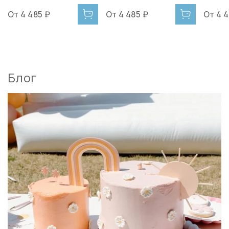
От
4 485 ₽
От
4 485 ₽
От
4 
Блог