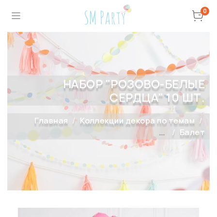
0
НАБОР "РОЗОВО-БЕЛЫЕ
СЕРДЦА" 10 ШТ.
Главная
Коллекции декора по темам
...
Балет