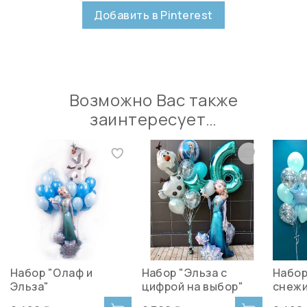
Добавить в Pinterest
Возможно Вас также
заинтересует…
Набор "Олаф и
Набор "Эльза с
Набор
Эльза"
цифрой на выбор"
снежи