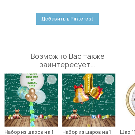
Добавить в Pinterest
Возможно Вас также
заинтересует…
Набор из шаров на 1
Набор из шаров на 1
Шар "