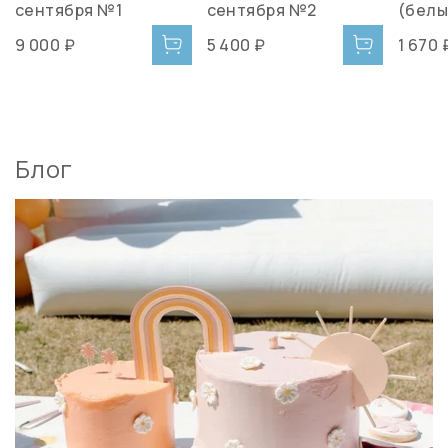
сентября №1
сентября №2
(белы
9 000 ₽
5 400 ₽
1 670 
Блог