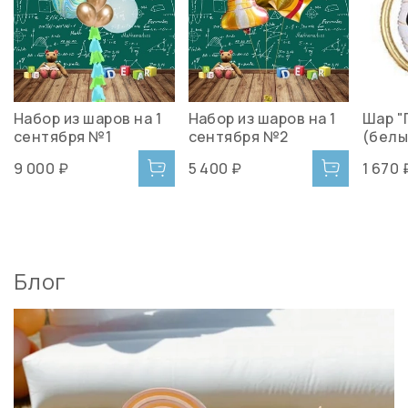
Набор из шаров на 1
Набор из шаров на 1
Шар "
сентября №1
сентября №2
(белы
9 000 ₽
5 400 ₽
1 670 
Блог