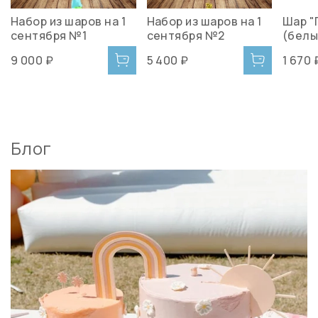
Набор из шаров на 1
Набор из шаров на 1
Шар "
сентября №1
сентября №2
(белы
9 000 ₽
5 400 ₽
1 670 
Блог