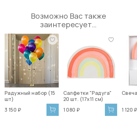
Возможно Вас также
заинтересует…
Радужный набор (15
Салфетки "Радуга"
Свеча
шт)
20 шт. (17х11 см)
3 150 ₽
1 080 ₽
1 120 