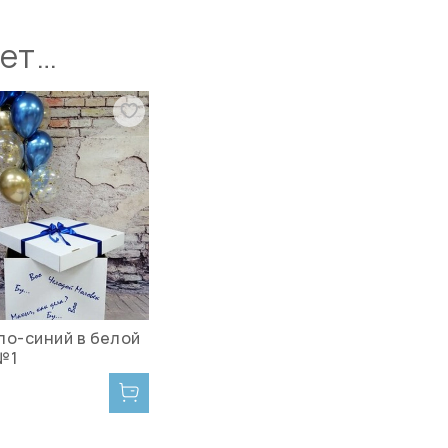
ует…
ло-синий в белой
№1