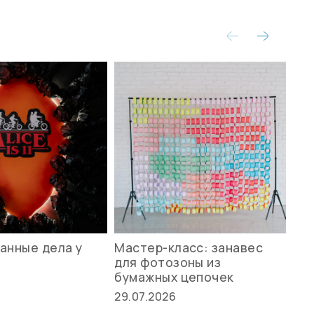
анные дела у
Мастер-класс: занавес
Ле
для фотозоны из
ст
бумажных цепочек
27.
29.07.2026