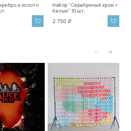
еребро и золото
Набор "Серебряный хром +
Н
шт.
белые" 10 шт.
х
2 750 ₽
2