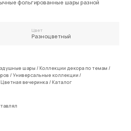
бычные фольгированные шары разной
Цвет
Разноцветный
здушные шары
/
Коллекции декора по темам
/
аров
/
Универсальные коллекции
/
/
Цветная вечеринка
/
Каталог
ставлял