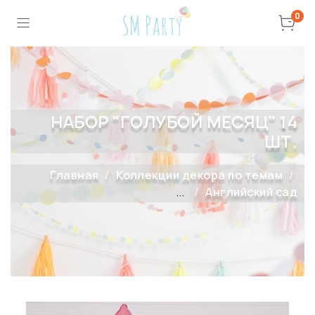
0
НАБОР "ГОЛУБОЙ МЕСЯЦ" 14
ШТ.
Главная
Коллекции декора по темам
...
Английский сад