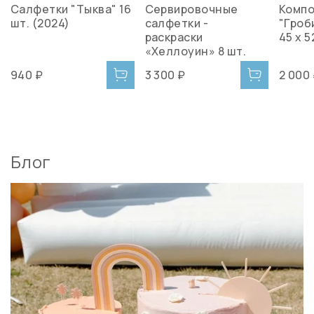
Салфетки "Тыква" 16
Сервировочные
Компо
шт. (2024)
салфетки -
"Гроби
раскраски
45 х 5
«Хеллоуин» 8 шт.
940 ₽
3 300 ₽
2 000
Блог