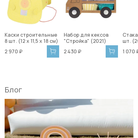
Каски строительные
Набор для кексов
Стака
8 шт. (12 х 11,5 х 18 см)
"Стройка" (2021)
шт. (2
2 970 ₽
2 430 ₽
1 070 
Блог