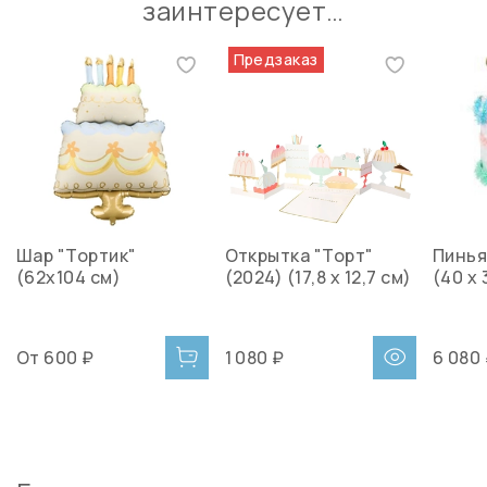
заинтересует…
Предзаказ
Шар "Тортик"
Открытка "Торт"
Пинья
(62х104 см)
(2024) (17,8 x 12,7 см)
(40 х 
От
600 ₽
1 080 ₽
6 080