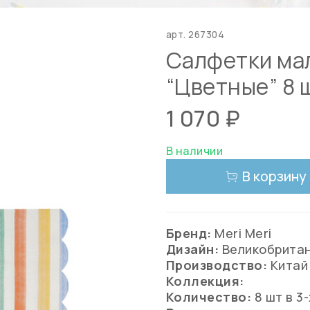
арт.
267304
Салфетки ма
“Цветные” 8 шт
1 070 ₽
В наличии
В корзину
Бренд:
Meri Meri
Дизайн:
Великобрита
Производство:
Китай
Коллекция:
Количество:
8
шт в 3