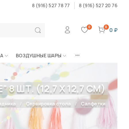
8 (916) 527 78 77
8 (916) 527 20 76
0
0
0 ₽
КА
ВОЗДУШНЫЕ ШАРЫ
 ШТ. (12,7 Х 12,7 СМ)
здника
Сервировка стола
Салфетки