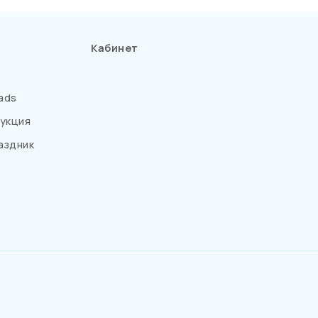
Кабинет
ads
укция
аздник