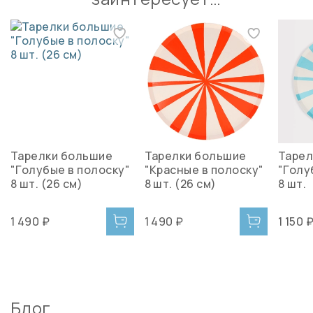
Тарелки большие
Тарелки большие
Тарел
"Голубые в полоску"
"Красные в полоску"
"Голу
8 шт. (26 см)
8 шт. (26 см)
8 шт.
1 490 ₽
1 490 ₽
1 150 
Блог