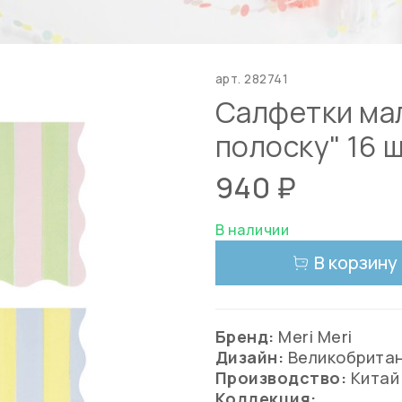
арт.
282741
Салфетки мал
полоску" 16 шт
940 ₽
В наличии
В корзину
Бренд:
Meri Meri
Дизайн:
Великобрита
Производство:
Китай
Коллекция: