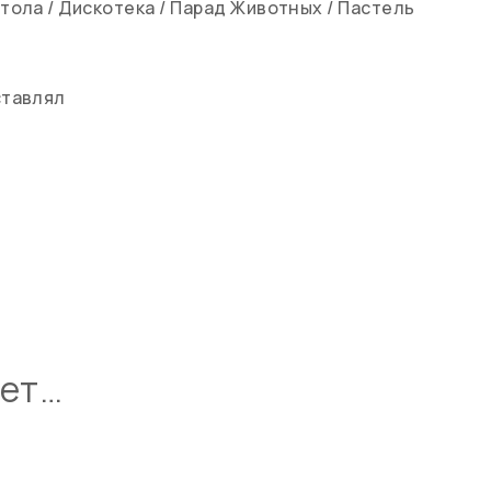
стола
/
Дискотека
/
Парад Животных
/
Пастель
ставлял
ует…