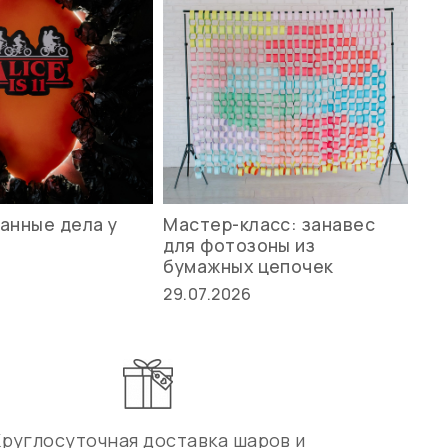
анные дела у
Мастер-класс: занавес
Ле
для фотозоны из
ст
бумажных цепочек
27.
29.07.2026
Круглосуточная доставка шаров и