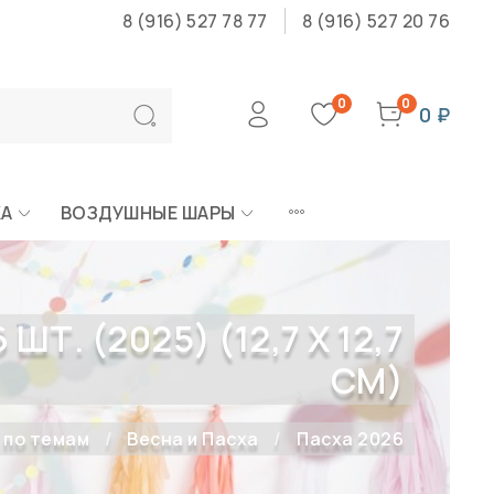
8 (916) 527 78 77
8 (916) 527 20 76
0
0
0 ₽
КА
ВОЗДУШНЫЕ ШАРЫ
. (2025) (12,7 X 12,7
СМ)
 по темам
Весна и Пасха
Пасха 2026