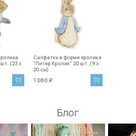
кролика
Салфетки в форме кролика
шт. (23 х
"Питер Кролик" 20 шт. (9 х
20 см)
1 080 ₽
Блог