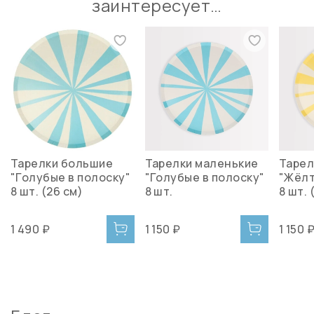
заинтересует…
Тарелки большие
Тарелки маленькие
Тарел
"Голубые в полоску"
"Голубые в полоску"
"Жёлт
8 шт. (26 см)
8 шт.
8 шт. 
1 490 ₽
1 150 ₽
1 150 