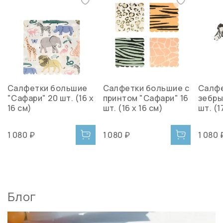
Салфетки большие
Салфетки большие с
Салфе
"Сафари" 20 шт. (16 х
принтом "Сафари" 16
зебры
16 см)
шт. (16 х 16 см)
шт. (1
1 080 ₽
1 080 ₽
1 080 
Блог