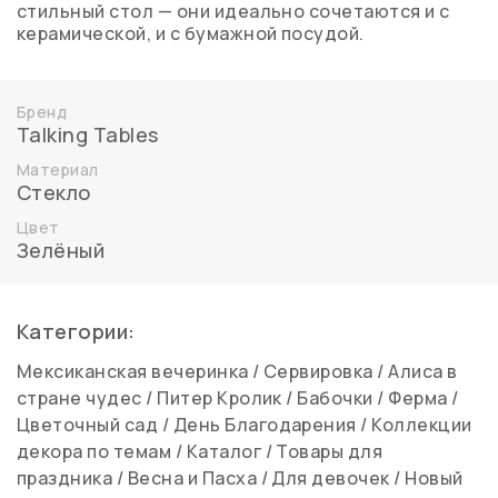
стильный стол — они идеально сочетаются и с
керамической, и с бумажной посудой.
Бренд
Talking Tables
Материал
Стекло
Цвет
Зелёный
Категории:
Мексиканская вечеринка
/
Сервировка
/
Алиса в
стране чудес
/
Питер Кролик
/
Бабочки
/
Ферма
/
Цветочный сад
/
День Благодарения
/
Коллекции
декора по темам
/
Каталог
/
Товары для
праздника
/
Весна и Пасха
/
Для девочек
/
Новый