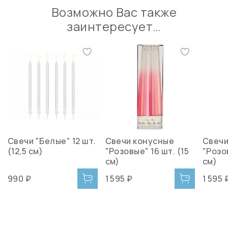
Возможно Вас также
заинтересует…
Свечи "Белые" 12 шт.
Свечи конусные
Свечи
(12,5 см)
"Розовые" 16 шт. (15
"Розо
см)
см)
990 ₽
1 595 ₽
1 595 