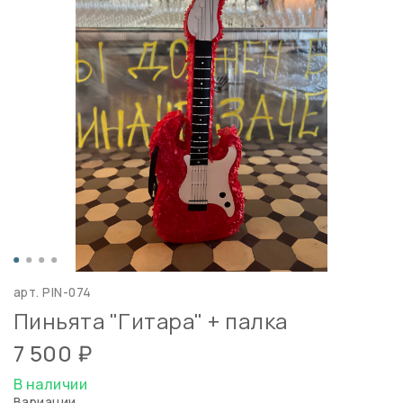
арт.
PIN-074
Пиньята "Гитара" + палка
7 500 ₽
В наличии
Вариации