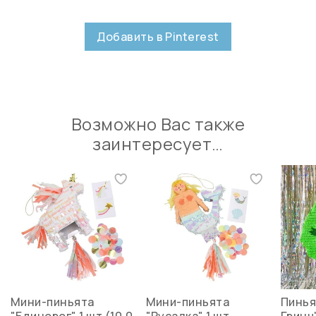
Добавить в Pinterest
Возможно Вас также
заинтересует…
Мини-пиньята
Мини-пиньята
Пинья