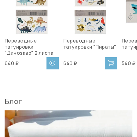
Переводные
Переводные
Пере
татуировки
татуировки "Пираты"
татуи
"Динозавр" 2 листа
640 ₽
640 ₽
540 ₽
Блог