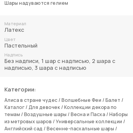
Шары надуваются гелием
Материал
Латекс
Цвет
Пастельный
Надпись
Без надписи
,
1 шар с надписью
,
2 шара с
надписью
,
3 шара с надписью
Категории:
Алиса в стране чудес
/
Волшебные Феи
/
Балет
/
Каталог
/
Для девочек
/
Коллекции декора по
темам
/
Воздушные шары
/
Весна и Пасха
/
Наборы
из метровых шаров
/
Универсальные коллекции
/
Английский сад
/
Весенне-пасхальные шары
/