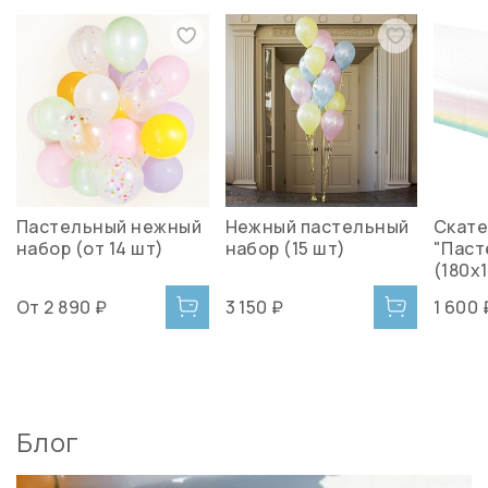
Пастельный нежный
Нежный пастельный
Скате
набор (от 14 шт)
набор (15 шт)
"Паст
(180х
От
2 890 ₽
3 150 ₽
1 600 
Блог