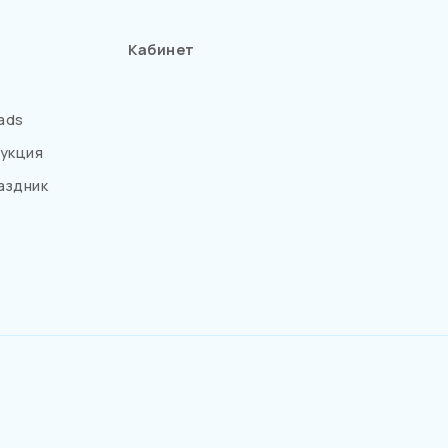
Кабинет
ads
укция
аздник