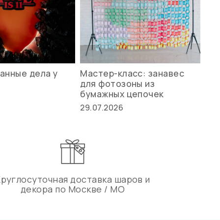
анные дела у
Мастер-класс: занавес
Ле
для фотозоны из
ст
бумажных цепочек
27.
29.07.2026
Круглосуточная доставка шаров и
декора по Москве / МО