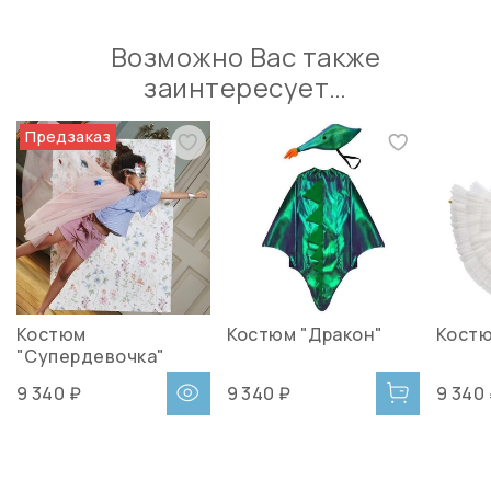
Возможно Вас также
заинтересует…
Предзаказ
Костюм
Костюм "Дракон"
Костю
"Супердевочка"
9 340 ₽
9 340 ₽
9 340