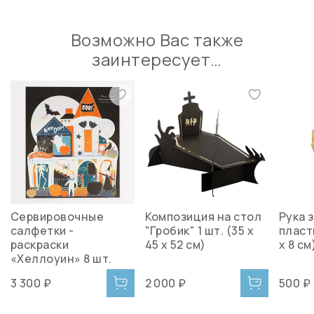
Возможно Вас также
заинтересует…
Сервировочные
Композиция на стол
Рука 
салфетки -
"Гробик" 1 шт. (35 х
пласти
раскраски
45 х 52 см)
х 8 см
«Хеллоуин» 8 шт.
3 300 ₽
2 000 ₽
500 ₽