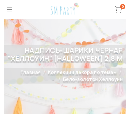
0
НАДПИСЬ-ШАРИКИ ЧЁРНАЯ
"ХЕЛЛОУИН" [HALLOWEEN] 2,8 М
Главная
Коллекции декора по темам
...
Бело-золотой Хеллоуин