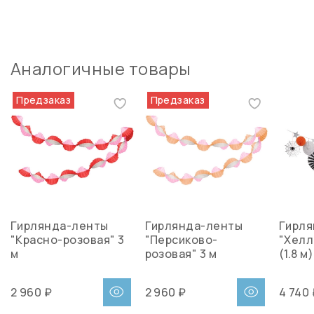
Аналогичные товары
Предзаказ
Предзаказ
Гирлянда-ленты
Гирлянда-ленты
Гирля
"Красно-розовая" 3
"Персиково-
"Хелл
м
розовая" 3 м
(1.8 м)
2 960 ₽
2 960 ₽
4 740