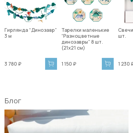
Гирлянда “Динозавр”
Тарелки маленькие
Свечи
3 м
“Разноцветные
шт.
динозавры” 8 шт.
(21х21 см)
3 780 ₽
1 150 ₽
1 230 
Блог