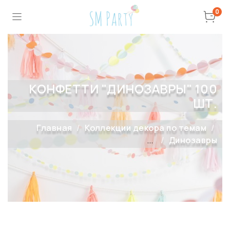
0
КОНФЕТТИ "ДИНОЗАВРЫ" 100
ШТ.
Главная
Коллекции декора по темам
...
Динозавры