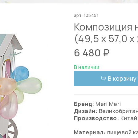
арт.
135451
Композиция 
(49,5 x 57,0 x
6 480 ₽
В наличии
В корзину
Бренд:
Meri Meri
Дизайн:
Великобрита
Производство:
Китай
Материал:
пищевой к