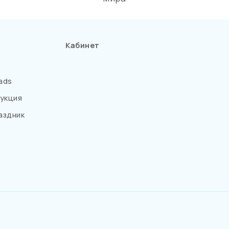
Кабинет
ads
укция
аздник