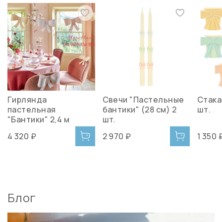
Гирлянда
Свечи "Пастельные
Стака
пастельная
бантики" (28 см) 2
шт.
"Бантики" 2,4 м
шт.
4 320 ₽
2 970 ₽
1 350 
Блог