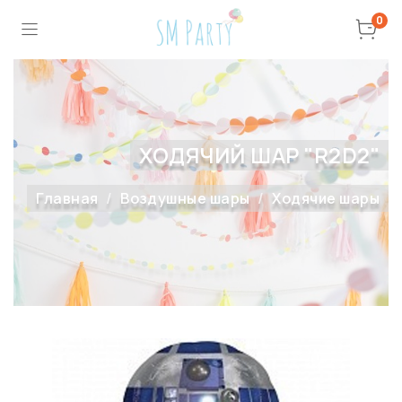
0
ХОДЯЧИЙ ШАР "R2D2"
Главная
Воздушные шары
Ходячие шары