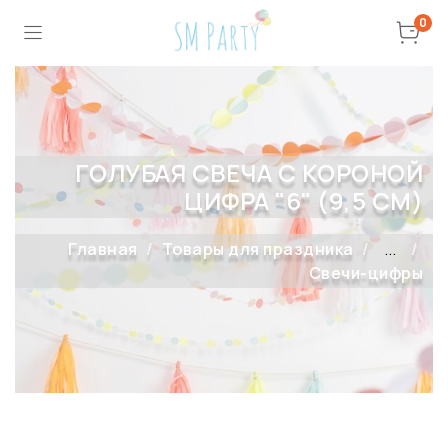
0
ГОЛУБАЯ СВЕЧА С КОРОНОЙ
ЦИФРА "6" (9,5 СМ)
Главная
Товары для праздника
...
Свечи-цифры