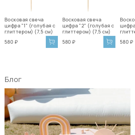
Восковая свеча
Восковая свеча
Воско
цифра "1" (голубая с
цифра "2" (голубая с
цифра
глиттером) (7,5 см)
глиттером) (7,5 см)
глитт
580 ₽
580 ₽
580 ₽
Блог