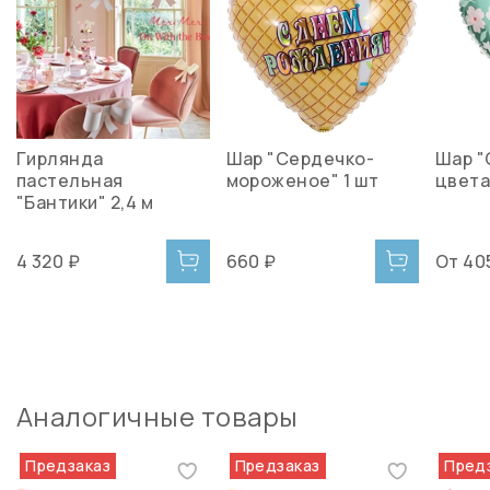
Гирлянда
Шар "Сердечко-
Шар "
пастельная
мороженое" 1 шт
цвета
"Бантики" 2,4 м
4 320 ₽
660 ₽
От
40
Аналогичные товары
Предзаказ
Предзаказ
Пред