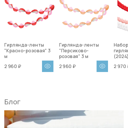
Гирлянда-ленты
Гирлянда-ленты
Набор
"Красно-розовая" 3
"Персиково-
гирля
м
розовая" 3 м
(2024)
2 960 ₽
2 960 ₽
2 970
Блог