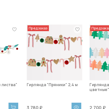
Предзаказ
Предзака
 листва"
Гирлянда "Пряники" 2,4 м
Гирлянда
цветные" 
3 780 ₽
2 700 ₽