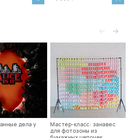
анные дела у
Мастер-класс: занавес
Ле
для фотозоны из
ст
бумажных цепочек