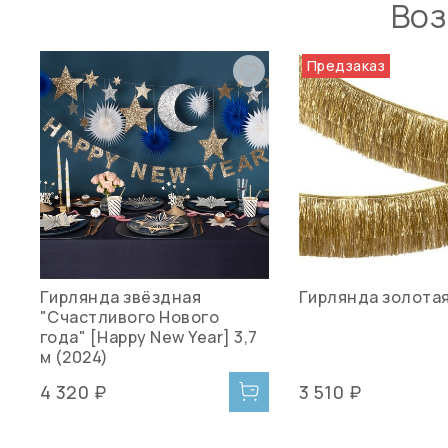
Воз
Предзаказ
Гирлянда звёздная
Гирлянда золотая
"Счастливого Нового
года" [Happy New Year] 3,7
м (2024)
4 320 ₽
3 510 ₽