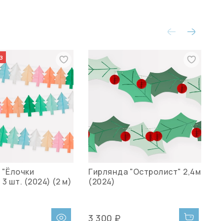
з
 "Ёлочки
Гирлянда "Остролист" 2,4м
Г
3 шт. (2024) (2 м)
(2024)
р
3 300 ₽
2