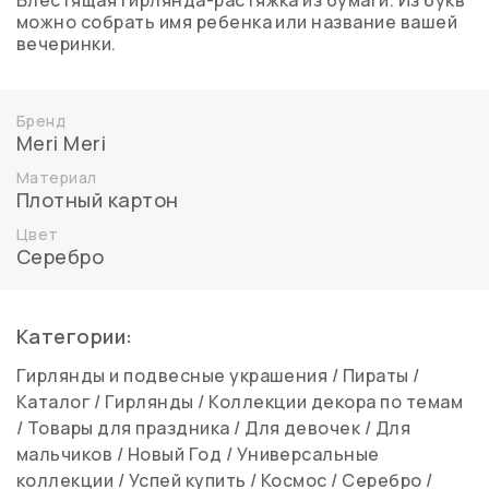
Блестящая гирлянда-растяжка из бумаги. Из букв
можно собрать имя ребенка или название вашей
вечеринки.
Бренд
Meri Meri
Материал
Плотный картон
Цвет
Серебро
Категории:
Гирлянды и подвесные украшения
/
Пираты
/
Каталог
/
Гирлянды
/
Коллекции декора по темам
/
Товары для праздника
/
Для девочек
/
Для
мальчиков
/
Новый Год
/
Универсальные
коллекции
/
Успей купить
/
Космос
/
Серебро
/