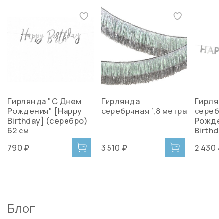
Гирлянда "С Днем
Гирлянда
Гирля
Рождения" [Happy
серебряная 1,8 метра
сереб
Birthday] (серебро)
Рожде
62 см
Birthd
790 ₽
3 510 ₽
2 430
Блог