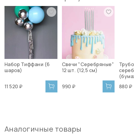
Набор Тиффани (6
Свечи "Серебряные"
Трубо
шаров)
12 шт. (12,5 см)
сере
(бума
11 520 ₽
990 ₽
880 ₽
Аналогичные товары