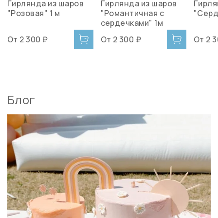
Гирлянда из шаров
Гирлянда из шаров
Гирля
"Розовая" 1 м
"Романтичная с
"Серд
сердечками" 1м
От
2 300 ₽
От
2 300 ₽
От
2 
Блог