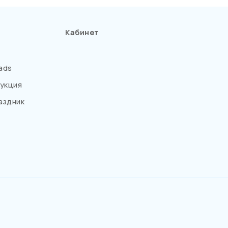
Кабинет
ads
укция
аздник