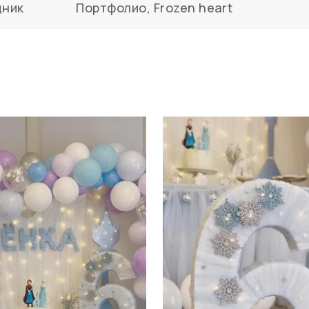
дник
Портфолио
,
Frozen heart