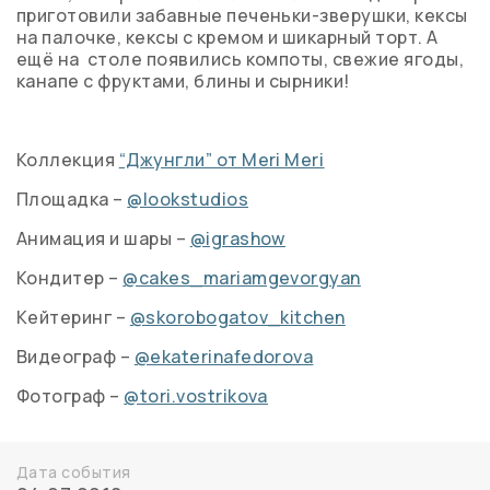
приготовили забавные печеньки-зверушки, кексы
на палочке, кексы с кремом и шикарный торт. А
ещё на столе появились компоты, свежие ягоды,
канапе с фруктами, блины и сырники!
Коллекция
“Джунгли” от Meri Meri
Площадка –
@lookstudios
Анимация и шары –
@igrashow
Кондитер –
@cakes_mariamgevorgyan
Кейтеринг –
@skorobogatov_kitchen
Видеограф –
@ekaterinafedorova
Фотограф –
@tori.vostrikova
Дата события