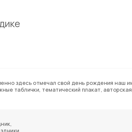
адике
менно здесь отмечал свой день рождения наш и
жные таблички, тематический плакат, авторская
дник
,
здники
,