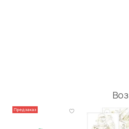
Воз
Предзаказ