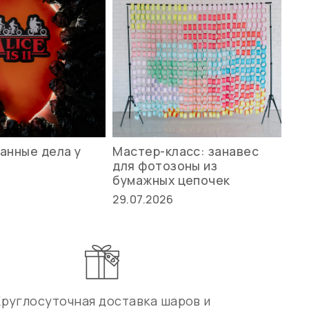
анные дела у
Мастер-класс: занавес
Ле
для фотозоны из
ст
бумажных цепочек
27.
29.07.2026
Круглосуточная доставка шаров и