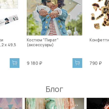
ки
Костюм "Пират"
Конфетти
,2 х 49,5
(аксессуары)
9 180 ₽
790 ₽
Блог