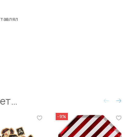
ставлял
ует…
-9%