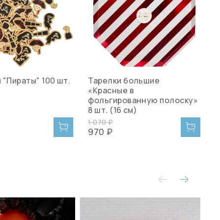
 "Пираты" 100 шт.
Тарелки большие
Ф
«Красные в
фольгированную полоску»
8 шт. (16 см)
1 070 ₽
0
970 ₽