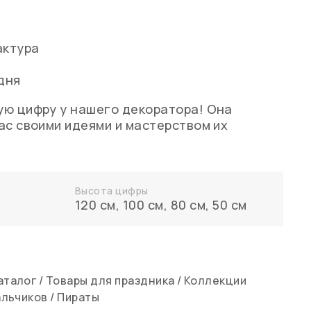
актура
дня
ую цифру у нашего декоратора! Она
ас своими идеями и мастерством их
Высота цифры
120 см
,
100 см
,
80 см
,
50 см
аталог
/
Товары для праздника
/
Коллекции
альчиков
/
Пираты