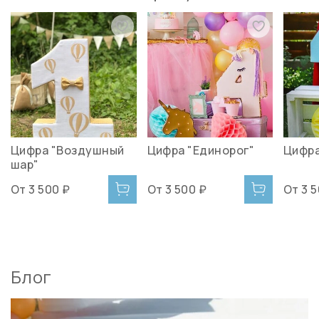
Цифра "Воздушный
Цифра "Единорог"
Цифра
шар"
От
3 500 ₽
От
3 500 ₽
От
3 
Блог