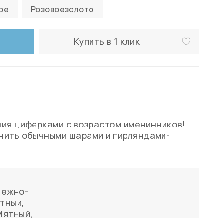
ое
Розовоезолото
Купить в 1 клик
ия циферками с возрастом именинников!
нить обычными шарами и гирляндами-
Нежно-
етный
,
Мятный
,