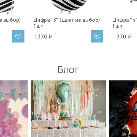
а выбор)
Цифра "3" (цвет на выбор)
Цифра "4"
1 шт
1 шт
1 370 ₽
1 370 ₽
Блог