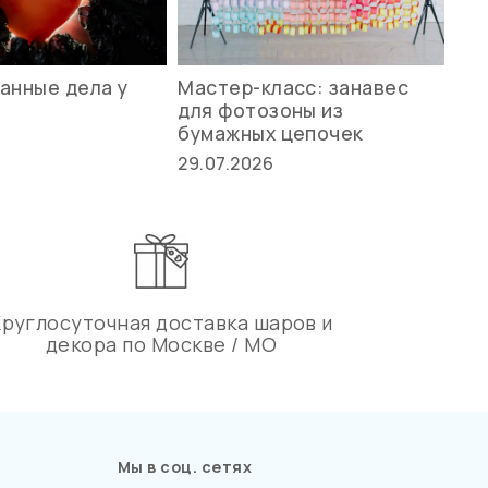
анные дела у
Мастер-класс: занавес
Ле
для фотозоны из
ст
бумажных цепочек
27.
29.07.2026
Круглосуточная доставка шаров и
декора по Москве / МО
Мы в соц. сетях