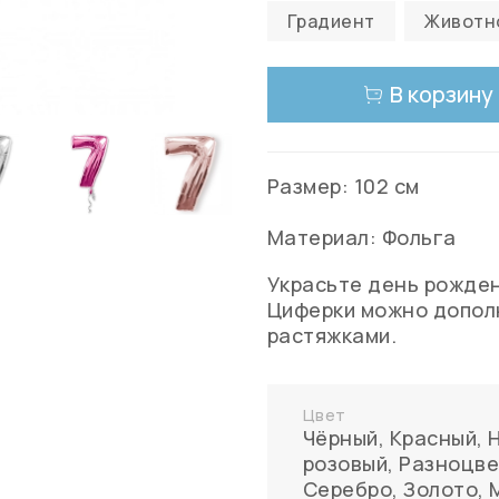
Градиент
Животн
В корзину
Размер: 102 см
Материал: Фольга
Украсьте день рожден
Циферки можно допол
растяжками.
Цвет
Чёрный
,
Красный
,
розовый
,
Разноцв
Серебро
,
Золото
,