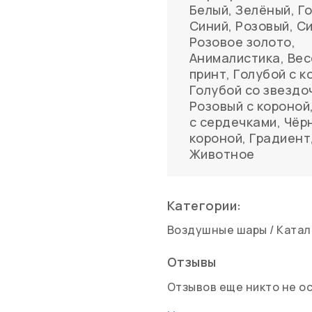
Белый
,
Зелёный
,
Г
Синий
,
Розовый
,
С
Розовое золото
,
Анималистика
,
Вес
принт
,
Голубой с к
Голубой со звездо
Розовый с короной
с сердечками
,
Чёр
короной
,
Градиент
Животное
Категории:
Воздушные шары
/
Катал
Отзывы
Отзывов еще никто не о