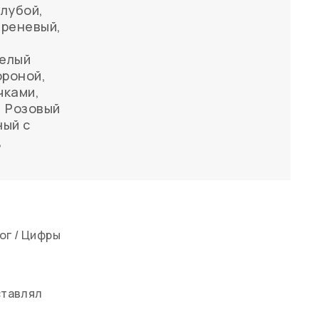
олубой
,
иреневый
,
елый
ороной
,
чками
,
,
Розовый
ный с
,
ог
/
Цифры
ставлял