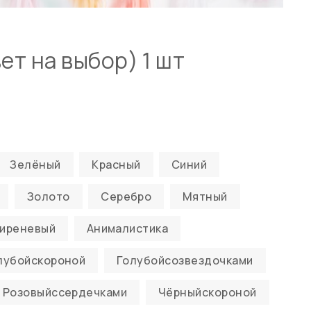
ет на выбор) 1 шт
Зелёный
Красный
Синий
Золото
Серебро
Мятный
иреневый
Анималистика
лубойскороной
Голубойсозвездочками
Розовыйссердечками
Чёрныйскороной