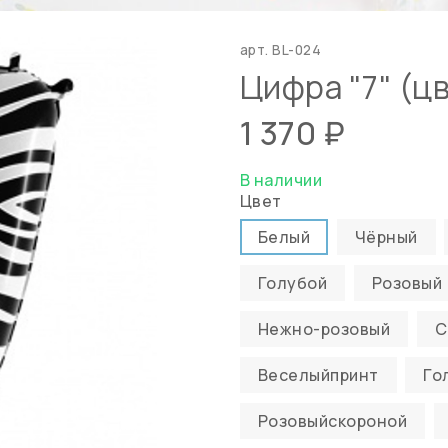
арт.
BL-024
Цифра "7" (цв
1 370 ₽
В наличии
Цвет
Белый
Чёрный
Голубой
Розовый
Нежно-розовый
С
Веселыйпринт
Го
Розовыйскороной