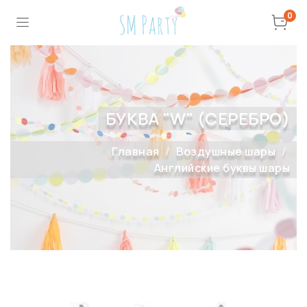
0
БУКВА "W" (СЕРЕБРО)
Главная
Воздушные шары
Английские буквы шары