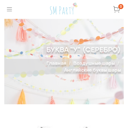
0
БУКВА "У" (СЕРЕБРО)
Главная
Воздушные шары
Английские буквы шары