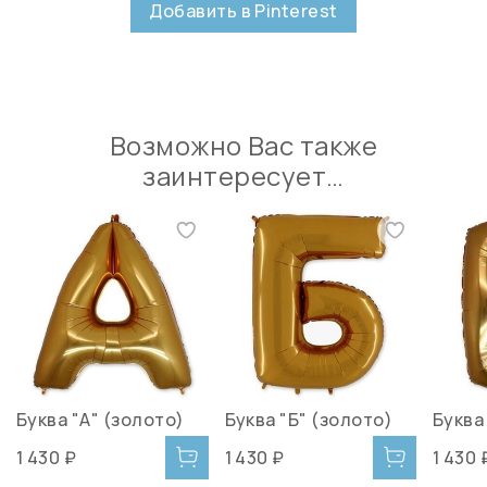
Добавить в Pinterest
Возможно Вас также
заинтересует…
Буква "А" (золото)
Буква "Б" (золото)
Буква
1 430 ₽
1 430 ₽
1 430 