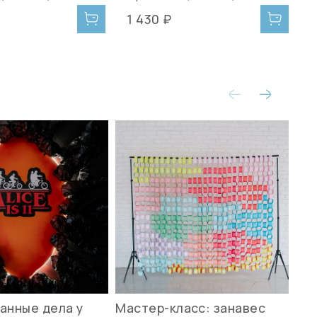
1 430 ₽
1
анные дела у
Мастер-класс: занавес
Ле