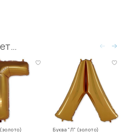
ует…
 (золото)
Буква "Л" (золото)
Б