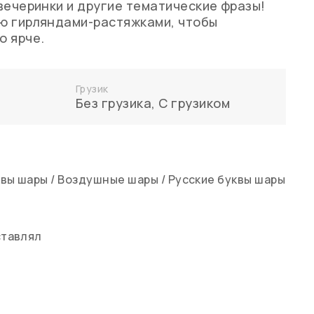
вечеринки и другие тематические фразы!
ю гирляндами-растяжками, чтобы
о ярче.
Грузик
Без грузика
,
С грузиком
квы шары
/
Воздушные шары
/
Русские буквы шары
ставлял