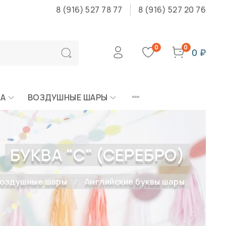
8 (916) 527 78 77
8 (916) 527 20 76
0
0
0 ₽
КА
ВОЗДУШНЫЕ ШАРЫ
БУКВА "С" (СЕРЕБРО)
оздушные шары
Английские буквы шары