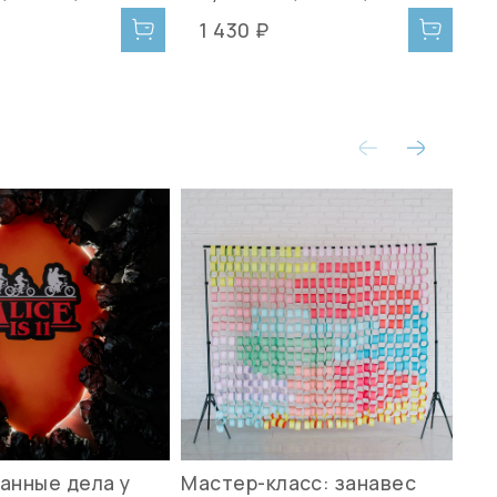
1 430 ₽
1
анные дела у
Мастер-класс: занавес
Ле