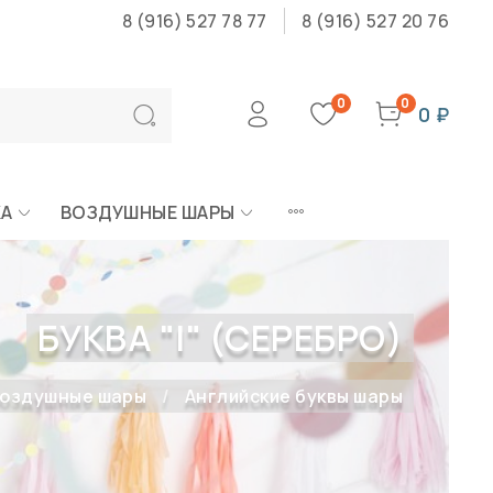
8 (916) 527 78 77
8 (916) 527 20 76
0
0
0 ₽
КА
ВОЗДУШНЫЕ ШАРЫ
БУКВА "I" (СЕРЕБРО)
оздушные шары
Английские буквы шары