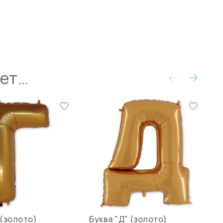
ует…
 (золото)
Буква "Д" (золото)
Б