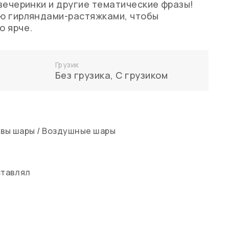
вечеринки и другие тематические фразы!
ю гирляндами-растяжками, чтобы
о ярче.
Грузик
Без грузика
,
С грузиком
квы шары
/
Воздушные шары
ставлял