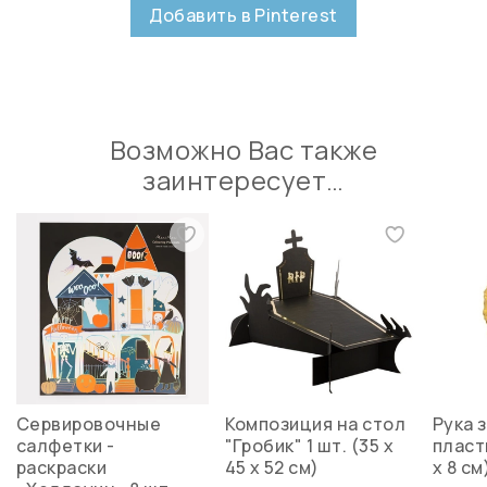
Добавить в Pinterest
Возможно Вас также
заинтересует…
Сервировочные
Композиция на стол
Рука 
салфетки -
"Гробик" 1 шт. (35 х
пласти
раскраски
45 х 52 см)
х 8 см