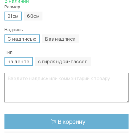
В наличии
Размер
91см
60см
Надпись
С надписью
Без надписи
Тип
на ленте
с гирляндой-тассел
В корзину