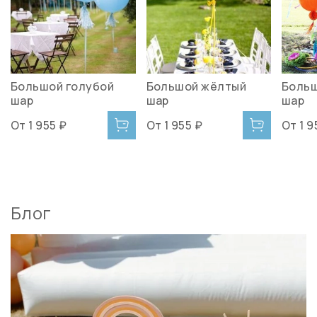
Большой голубой
Большой жёлтый
Больш
шар
шар
шар
От
1 955 ₽
От
1 955 ₽
От
1 9
Блог