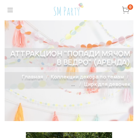
0
АТТРАКЦИОН "ПОПАДИ МЯЧОМ
В ВЕДРО" (АРЕНДА)
Главная
Коллекции декора по темам
...
Цирк для девочек